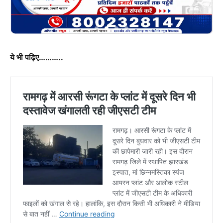
ये भी पढ़िए………..