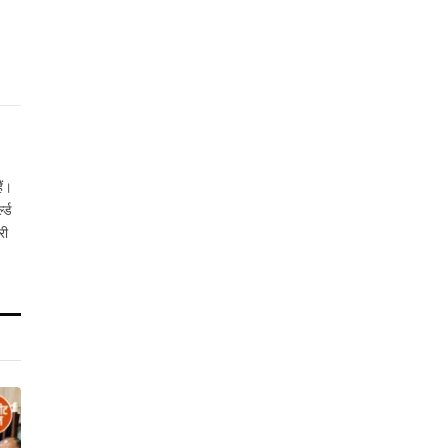
ैं।
ल्ड
री