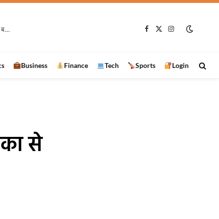
जेपीएससी धांधली पर नहीं मानी मांगें तो झारखंड पहुंचेंगे जेन-जी युवा, महेंद्र मंडल ने दी बड़ी चेतावनी
Facebook
X
Instagram
(Twitter)
cs
Business
Finance
Tech
Sports
Login
ंका से