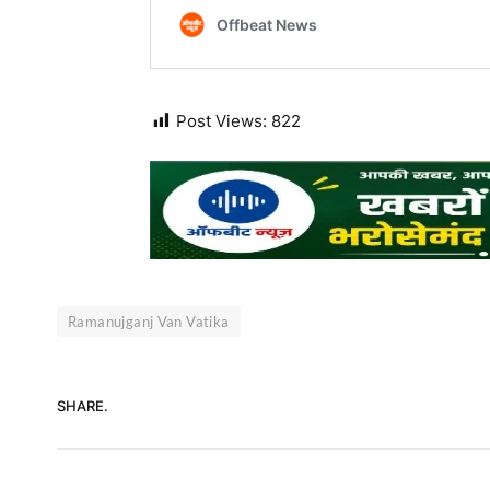
Post Views:
822
Ramanujganj Van Vatika
SHARE.