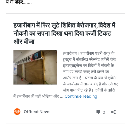
ये भी पढ़िए…….